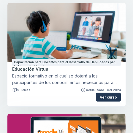
Capacitación para Docentes para el Desarrollo de Habilidades para
la Educación Virtual
Educación Virtual
Espacio formativo en el cual se dotará a los
participantes de los conocimientos necesarios para
crear y diseñar planes formativos desde una
9 Temas
Actualizado:: Oct 2024
comprensión clara de los principios y fundamentos de
Ver curso
la educación en modalidad virtual, haciendo un
recorrido histórico desde los inicios de la educación a
distancia por correo tradicional hasta el uso del
multimedia, la hipertextualidad y la interactividad. El
curso hace énfasis en los nuevos roles que deben