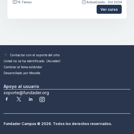
virtual interactivo. El participante comprende la
15 Temas
Actualizado:: Oct 2024
planificación didáctica y desde ella, es capaz de
Ver curso
diseñar rutas de aprendizaje utilizando herramientas
de autor. El curso hace un recorrido breve por temas
de los cursos anteriores. Estos sirven como
contextualización para comprender los principios de la
formación en modalidad virtual.
Bloques
Contactar con el soporte del sitio
Usted no se ha identificado. (
Acceder
)
Cambiar al tema estándar
Desarrollado por
Moodle
Apoyo al usuario
soporte@fundader.org
Fundader Campus © 2026. Todos los derechos reservados.