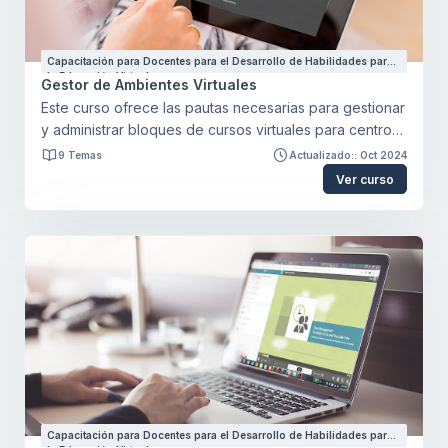
Capacitación para Docentes para el Desarrollo de Habilidades para
la Educación Virtual
Gestor de Ambientes Virtuales
Este curso ofrece las pautas necesarias para gestionar
y administrar bloques de cursos virtuales para centros
educativos. Cómo realizar las configuraciones iniciales
9 Temas
Actualizado:: Oct 2024
de un curso, generar categorías de cursos, establecer
Ver curso
métodos de matriculación, matricular estudiantes,
asignar profesores y configurar libreta de
calificaciones.
Capacitación para Docentes para el Desarrollo de Habilidades para