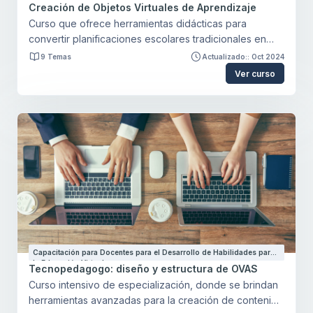
la Educación Virtual
Creación de Objetos Virtuales de Aprendizaje
Curso que ofrece herramientas didácticas para
convertir planificaciones escolares tradicionales en
bloques de contenido virtual. El participante
9 Temas
Actualizado:: Oct 2024
comprenderá los conceptos de Scorm e Ims,
Ver curso
aprenderá sobre las herramientas de autor y cómo
crear paquetes virtuales de contenido. Obtendrá
herramientas para evaluar sus creaciones desde
estándares internacionales. El participante tendrá la
oportunidad de crear contenido y verlo en
funcionamiento en un aula virtual.
Capacitación para Docentes para el Desarrollo de Habilidades para
la Educación Virtual
Tecnopedagogo: diseño y estructura de OVAS
Curso intensivo de especialización, donde se brindan
herramientas avanzadas para la creación de contenido