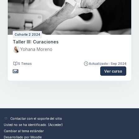
Cohorte 2 2024
Taller III: Curaciones
Yohana Moreno
5 Temas
Actualizado:: Sep 2024
Ver curso
Bloques
Contactar con el soporte del sitio
Usted no se ha identificado. (
Acceder
)
Cambiar al tema estándar
Desarrollado por
Moodle